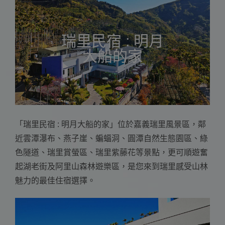
瑞里民宿 : 明月
大船的家
「瑞里民宿 : 明月大船的家」位於嘉義瑞里風景區，鄰
近雲潭瀑布、燕子崖、蝙蝠洞、圓潭自然生態園區、綠
色隧道、瑞里賞螢區、瑞里紫藤花等景點，更可順遊奮
起湖老街及阿里山森林遊樂區，是您來到瑞里感受山林
魅力的最佳住宿選擇。