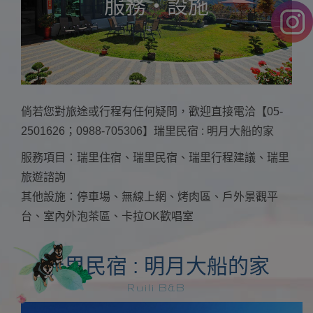
服務・設施
倘若您對旅途或行程有任何疑問，歡迎直接電洽【05-
2501626；0988-705306】瑞里民宿 : 明月大船的家
服務項目：瑞里住宿、瑞里民宿、瑞里行程建議、瑞里
旅遊諮詢
其他設施：停車場、無線上網、烤肉區、戶外景觀平
台、室內外泡茶區、卡拉OK歡唱室
瑞里民宿 : 明月大船的家
Ruili B&B