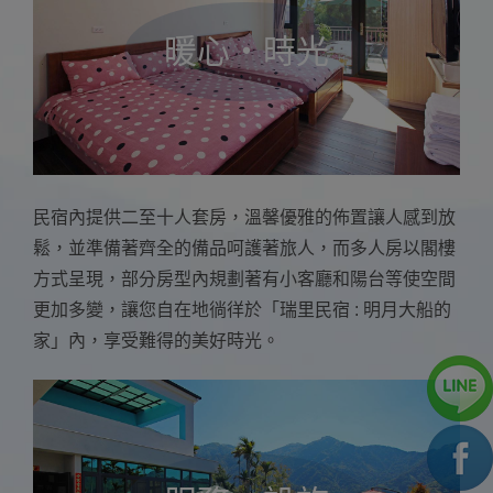
暖心・時光
民宿內提供二至十人套房，溫馨優雅的佈置讓人感到放
鬆，並準備著齊全的備品呵護著旅人，而多人房以閣樓
方式呈現，部分房型內規劃著有小客廳和陽台等使空間
更加多變，讓您自在地徜徉於「瑞里民宿 : 明月大船的
家」內，享受難得的美好時光。