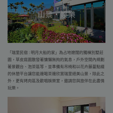
山景・娛樂
「瑞里民宿 : 明月大船的家」為占地遼闊的獨棟別墅莊
園，草皮庭園散發著慵懶無拘的氣息，戶外空間內規劃
著景觀台、泡茶區等，並準備有吊椅和以花卉藤蔓點綴
的休憩平台讓您能邊喝茶邊欣賞瑞里絕美山景，除此之
外，更有烤肉區及歡唱娛樂室，邀請您與旅伴在此盡情
玩樂。