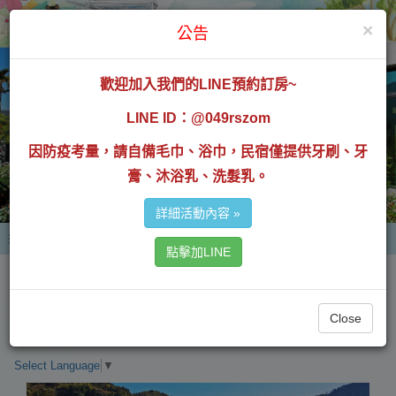
×
公告
歡迎加入我們的LINE預約訂房~
LINE ID：@049rszom
因防疫考量，請自備毛巾、浴巾，民宿僅提供牙刷、牙
膏、沐浴乳、洗髮乳。
詳細活動內容 »
選 單
點擊加LINE
嘉義縣民宿291號
Close
Select Language
▼